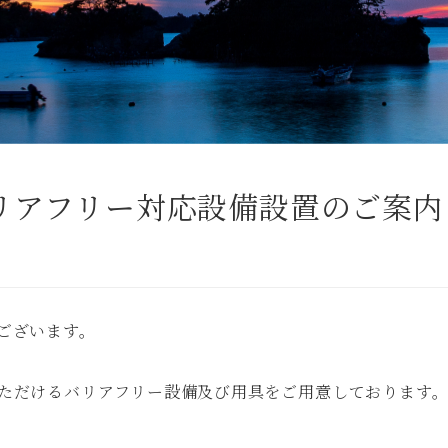
リアフリー対応設備設置のご案内
ございます。
お電話でのご予
Tel.
022-3
ただけるバリアフリー設備及び用具をご用意しております
（受付時間 : 10:00〜22