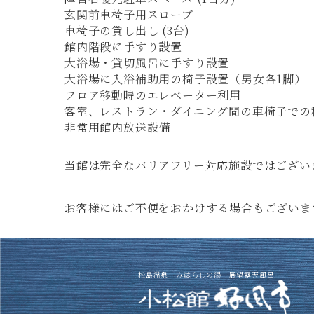
玄関前車椅子用スロープ
- 当館での過ごし方・周辺観光
車椅子の貸し出し (3台)
館内階段に手すり設置
- 当館の歴史・アクセス
大浴場・貸切風呂に手すり設置
大浴場に入浴補助用の椅子設置（男女各1脚）
- お子様・赤ちゃん大歓迎
フロア移動時のエレベーター利用
客室、レストラン・ダイニング間の車椅子での
非常用館内放送設備
当館は完全なバリアフリー対応施設ではござい
お客様にはご不便をおかけする場合もございま
松島温泉 みはらしの湯 展望露天風呂