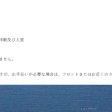
- 新着情報
- WEB会員特典
〒981-0213 宮城県宮城郡
TEL.
022-354-5065
- SDGsへの取り組み
Komatsukan-kofutei. All r
移動及び入室
ません。
すが、お手伝いが必要な場合は、フロントまたはお近くの
− トップページ